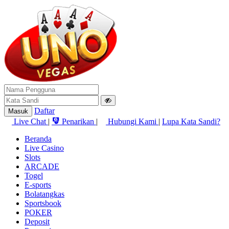
Daftar
Masuk
Live Chat
|
Penarikan
|
Hubungi Kami
|
Lupa Kata Sandi?
Beranda
Live Casino
Slots
ARCADE
Togel
E-sports
Bolatangkas
Sportsbook
POKER
Deposit