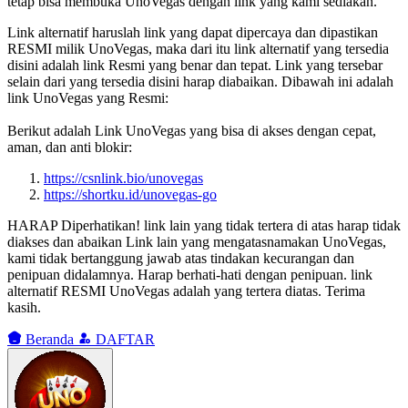
tetap bisa membuka UnoVegas dengan link yang kami sediakan.
Link alternatif haruslah link yang dapat dipercaya dan dipastikan
RESMI milik UnoVegas, maka dari itu link alternatif yang tersedia
disini adalah link Resmi yang benar dan tepat. Link yang tersebar
selain dari yang tersedia disini harap diabaikan. Dibawah ini adalah
link UnoVegas yang Resmi:
Berikut adalah Link UnoVegas yang bisa di akses dengan cepat,
aman, dan anti blokir:
https://csnlink.bio/unovegas
https://shortku.id/unovegas-go
HARAP Diperhatikan! link lain yang tidak tertera di atas harap tidak
diakses dan abaikan Link lain yang mengatasnamakan UnoVegas,
kami tidak bertanggung jawab atas tindakan kecurangan dan
penipuan didalamnya. Harap berhati-hati dengan penipuan. link
alternatif RESMI
UnoVegas
adalah yang tertera diatas. Terima
kasih.
Beranda
DAFTAR